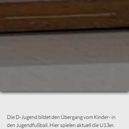
AKTIVE
1. Mannschaft
2. Mannschaft
JUNIOREN
Girls Power
A-Junioren
B-Junioren
C-Junioren
D-Junioren
E-Junioren
F-Junioren
Bambinis
Camp
AH
TURNIERE
Die D-Jugend bildet den Übergang vom Kinder- in
PORTRAIT
den Jugendfußball. Hier spielen aktuell die U13er.
100 Jahre